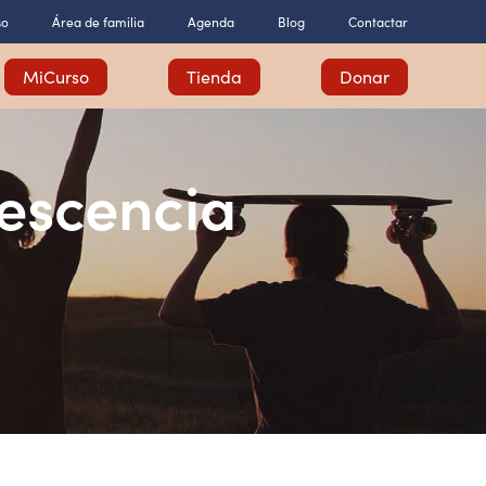
so
Área de familia
Agenda
Blog
Contactar
MiCurso
Tienda
Donar
escencia