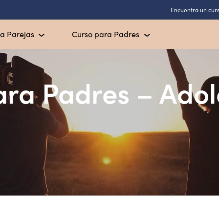
Encuentra un cur
a Parejas
Curso para Padres
ara Padres – Adol