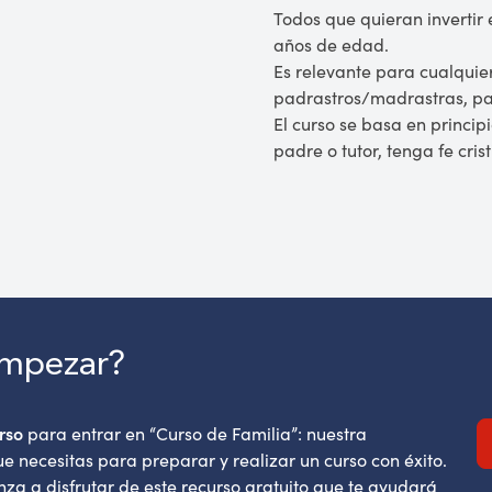
Todos que quieran invertir e
años de edad.
Es relevante para cualquie
padrastros/madrastras, par
El curso se basa en princip
padre o tutor, tenga fe cris
empezar?
rso
para entrar en “Curso de Familia”: nuestra
e necesitas para preparar y realizar un curso con éxito.
za a disfrutar de este recurso gratuito que te ayudará